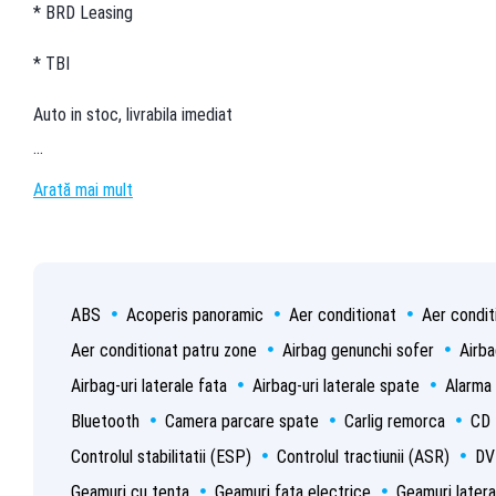
* BRD Leasing
* TBI
Auto in stoc, livrabila imediat
…
Arată mai mult
ABS
Acoperis panoramic
Aer conditionat
Aer condit
Aer conditionat patru zone
Airbag genunchi sofer
Airba
Airbag-uri laterale fata
Airbag-uri laterale spate
Alarma
Bluetooth
Camera parcare spate
Carlig remorca
CD
Controlul stabilitatii (ESP)
Controlul tractiunii (ASR)
DV
Geamuri cu tenta
Geamuri fata electrice
Geamuri latera