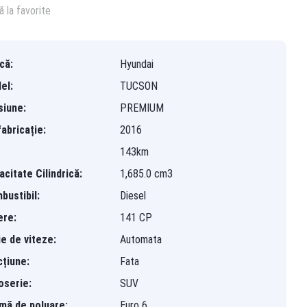
 la favorite
că:
Hyundai
el:
TUCSON
siune:
PREMIUM
abricație:
2016
143km
citate Cilindrică:
1,685.0 cm3
bustibil:
Diesel
ere:
141 CP
ie de viteze:
Automata
cțiune:
Fata
oserie:
SUV
mă de poluare:
Euro 6