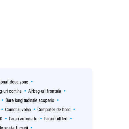
ionat doua zone
g-uri cortina
Airbag-uri frontale
Bare longitudinale acoperis
Comenzi volan
Computer de bord
D
Faruri automate
Faruri full led
le spate fumurii