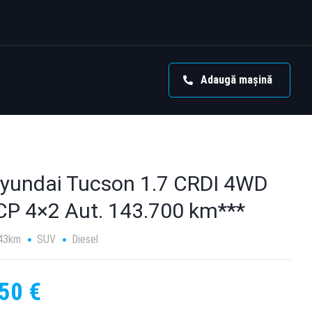
Adaugă mașină
Hyundai Tucson 1.7 CRDI 4WD
CP 4×2 Aut. 143.700 km***
43km
SUV
Diesel
50 €