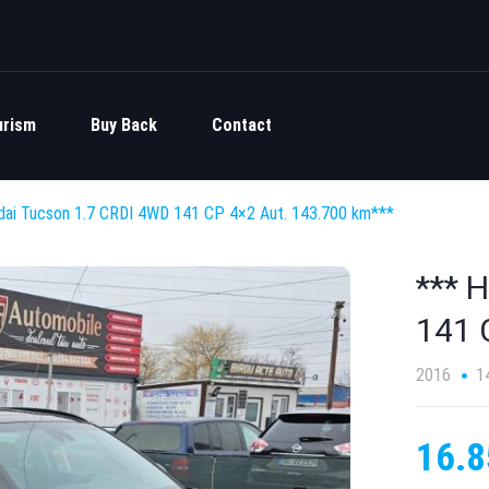
urism
Buy Back
Contact
dai Tucson 1.7 CRDI 4WD 141 CP 4×2 Aut. 143.700 km***
*** 
141 
2016
1
16.8