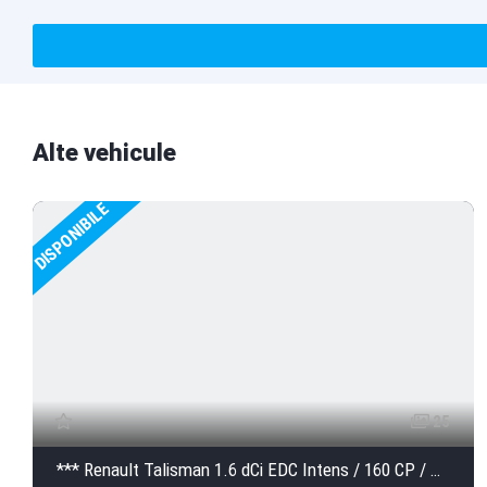
T
h
Alte vehicule
i
s
DISPONIBILE
f
i
e
l
d
s
h
25
o
u
*** Renault Talisman 1.6 dCi EDC Intens / 160 CP / Automata / 70.750 km / 2018 ***