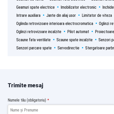
Geamuri spate electrice
Imobilizator electronic
Inchide
Intrare auxiliara
Jante din aliaj usor
Limitator de viteza
Oglinda retrovizoare interioara electrocromatica
Oglinzi r
Oglinzi retrovizoare incalzite
Pilot automat
Proiectoar
Scaune fata ventilate
Scaune spate incalzite
Senzori p
Senzori parcare spate
Servodirectie
Stergatoare parb
Trimite mesaj
Numele tău (obligatoriu)
*