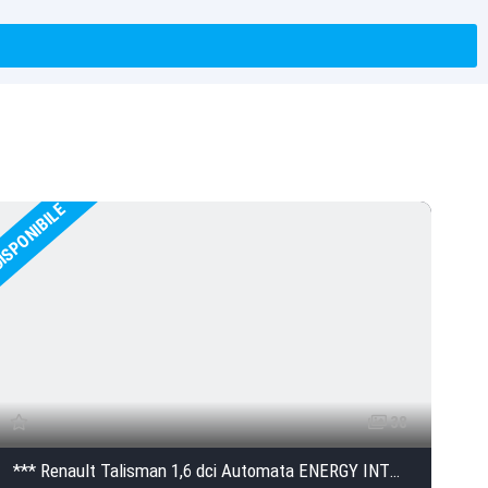
ISPONIBILE
DISP
38
*** Renault Talisman 1,6 dci Automata ENERGY INTENS 160 CP ***