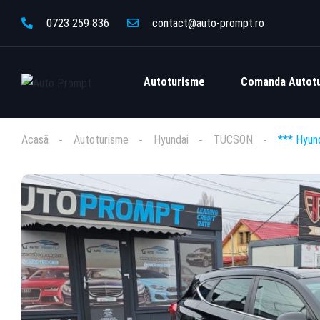
0723 259 836
contact@auto-prompt.ro
Autoturisme
Comanda Autot
Acasă
Autoturisme
Hyundai
TUCSON
*** Hyun