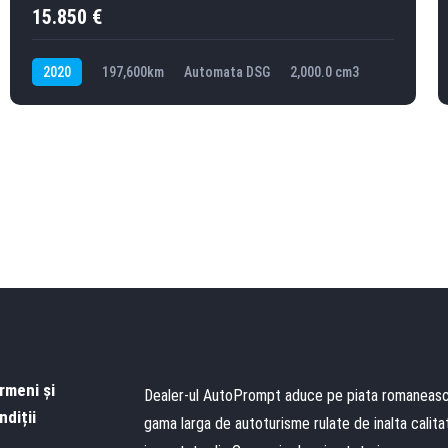
15.850 €
2020
197,600km
Automata DSG
2,000.0 cm3
rmeni și
Dealer-ul AutoPrompt aduce pe piata romaneas
ndiții
gama larga de autoturisme rulate de inalta calita