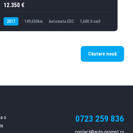
12.350 €
2017
149,650km
Automata EDC
1,600.0 cm3
Căutare nouă
0723 259 836
ca o
te
contact@auto-prompt.ro