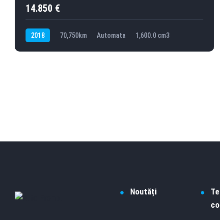
l
14.850 €
d
b
2018
70,750km
Automata
1,600.0 cm3
e
l
e
f
t
b
l
a
n
k
Noutăți
Te
co