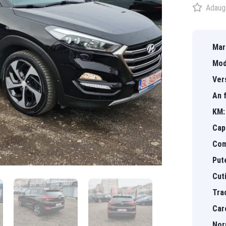
Adaugă
Mar
Mod
Ver
An f
KM:
Capa
Com
Put
Cut
Tra
Car
Nor