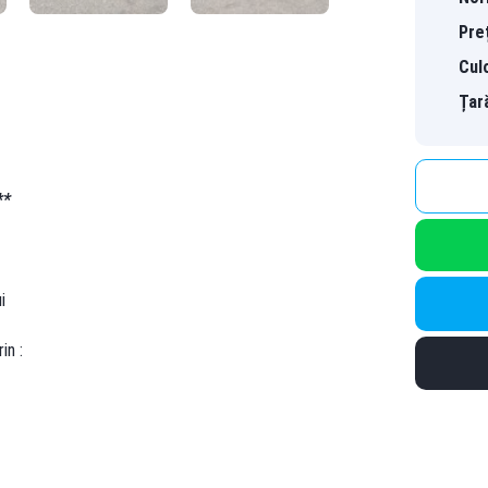
Pre
Cul
Țar
**
i
in :