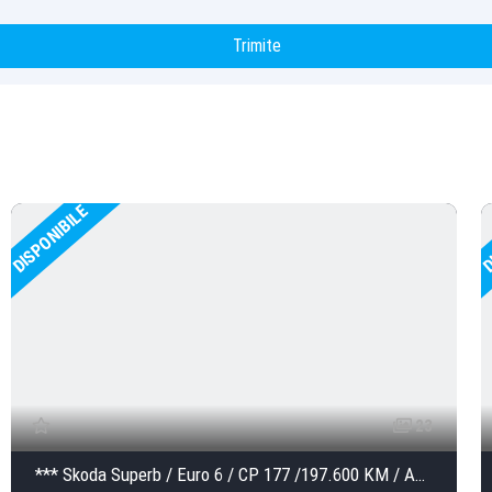
Trimite
DISPONIBILE
D
23
*** Skoda Superb / Euro 6 / CP 177 /197.600 KM / AUTOMATA ***