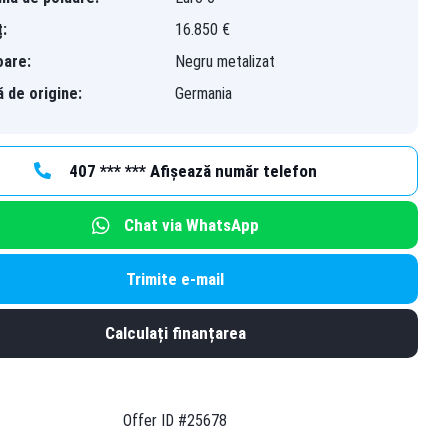
ț:
16.850 €
oare:
Negru metalizat
ă de origine:
Germania
407 *** *** Afișează număr telefon
Chat via WhatsApp
Trimite e-mail
Calculați finanțarea
Offer ID #25678