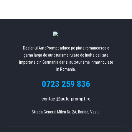
t
b
l
a
n
k
Dealer-ul AutoPrompt aduce pe piata romaneasca o
gama larga de autoturisme rulate de inalta calitate
importate din Germania dar si autoturisme inmatriculate
in Romania.
0723 259 836
contact@auto-prompt.ro
Strada General Milea Nr. 2A, Barlad, Vaslui