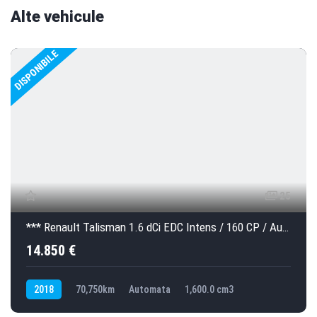
h
Alte vehicule
i
s
DISPONIBILE
f
i
e
l
d
s
h
o
u
25
l
d
*** Renault Talisman 1.6 dCi EDC Intens / 160 CP / Automata / 70.750 km / 2018 ***
b
14.850 €
e
l
2018
70,750km
Automata
1,600.0 cm3
e
f