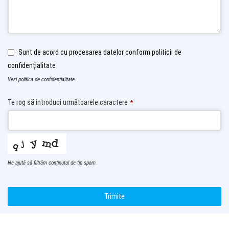
Sunt de acord cu procesarea datelor conform politicii de
confidențialitate
Vezi politica de confidențialitate
Te rog să introduci următoarele caractere
*
Ne ajută să filtrăm conținutul de tip spam.
Trimite
T