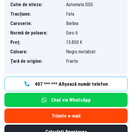
Cutie de viteze:
Automata DSG
Tracțiune:
Fata
Caroserie:
Berlina
Normă de poluare:
Euro 6
Preț:
15.850 €
Culoare:
Negru metalizat
Țară de origine:
Franta
407 *** *** Afișează număr telefon
Chat via WhatsApp
Trimite e-mail
Calculați finanțarea