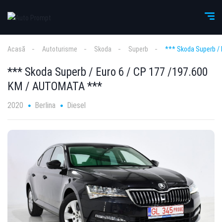
Acasă
Autoturisme
Skoda
Superb
*** Skoda Superb /
*** Skoda Superb / Euro 6 / CP 177 /197.600
KM / AUTOMATA ***
2020
Berlina
Diesel