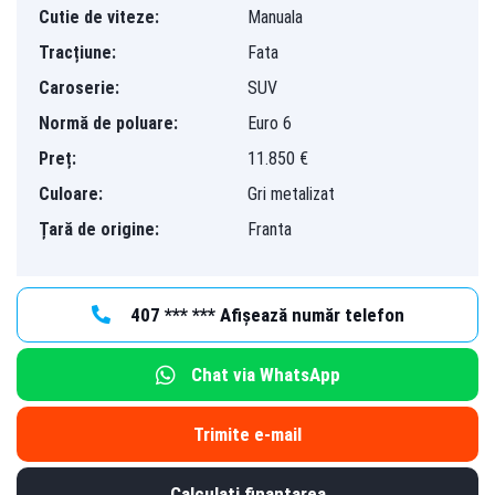
Cutie de viteze:
Manuala
Tracțiune:
Fata
Caroserie:
SUV
Normă de poluare:
Euro 6
Preț:
11.850 €
Culoare:
Gri metalizat
Țară de origine:
Franta
407 *** *** Afișează număr telefon
Chat via WhatsApp
Trimite e-mail
Calculați finanțarea