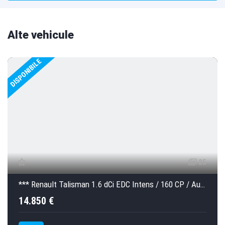
T
h
Alte vehicule
i
s
DISPONIBILE
f
i
e
l
d
s
h
o
u
25
l
d
*** Renault Talisman 1.6 dCi EDC Intens / 160 CP / Automata / 70.750 km / 2018 ***
b
14.850 €
e
l