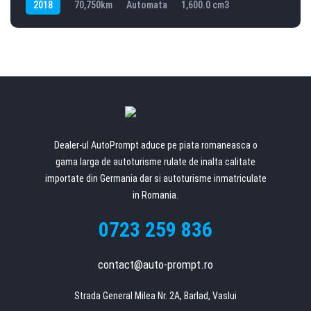
2018
70,750km
Automata
1,600.0 cm3
e
f
t
b
l
a
n
k
Dealer-ul AutoPrompt aduce pe piata romaneasca o
gama larga de autoturisme rulate de inalta calitate
importate din Germania dar si autoturisme inmatriculate
in Romania.
0723 259 836
contact@auto-prompt.ro
Strada General Milea Nr. 2A, Barlad, Vaslui