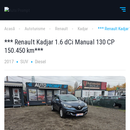
Acasă
Autoturisme
Renault
Kadjar
*** Renault Kadjar
*** Renault Kadjar 1.6 dCi Manual 130 CP
150.450 km***
2017
SUV
Diesel