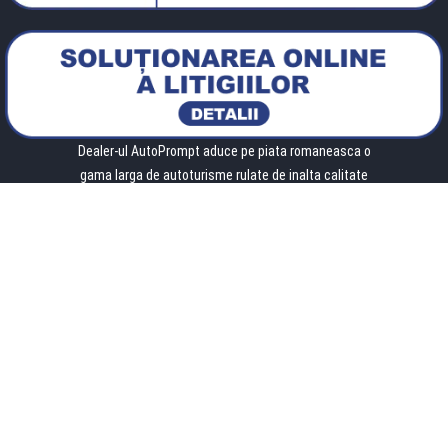
Dealer-ul AutoPrompt aduce pe piata romaneasca o
gama larga de autoturisme rulate de inalta calitate
importate din Germania dar si autoturisme inmatriculate
in Romania.
0723 259 836
contact@auto-prompt.ro
Strada General Milea Nr. 2A, Barlad, Vaslui