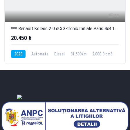
32
*** Renault Koleos 2.0 dCi X-tronic Initiale Paris 4x4 190 CP Km 81.500 ***
20.450 €
2020
Automata
Diesel
81,500km
2,000.0 cm3