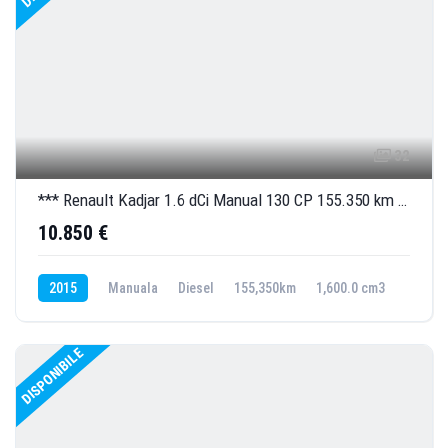
32
*** Renault Kadjar 1.6 dCi Manual 130 CP 155.350 km ***
10.850 €
2015
Manuala
Diesel
155,350km
1,600.0 cm3
DISPONIBILE